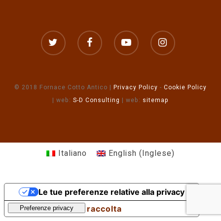
© 2018 Fornace Cotto Antico |
Privacy Policy
-
Cookie Policy
| web:
S-D Consulting
| web:
sitemap
Italiano
English
(
Inglese
)
Le tue preferenze relative alla privacy
Informativa sulla raccolta