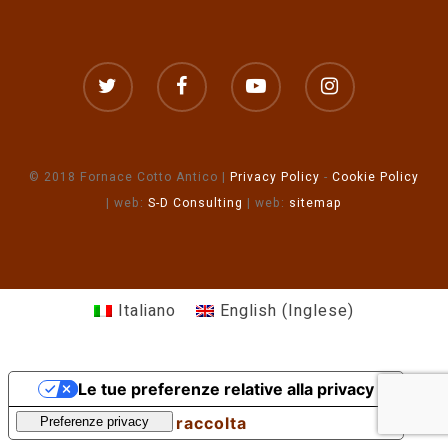
© 2018 Fornace Cotto Antico |
Privacy Policy
-
Cookie Policy
| web:
S-D Consulting
| web:
sitemap
Italiano
English
(
Inglese
)
Le tue preferenze relative alla privacy
Informativa sulla raccolta