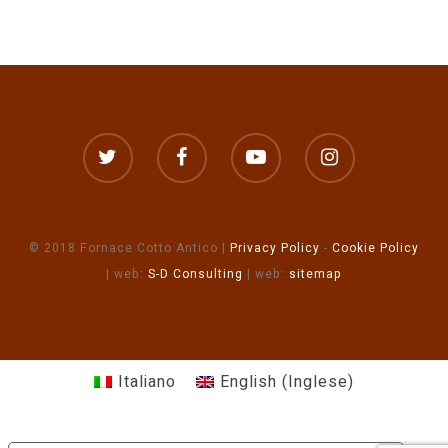
© 2018 Fornace Cotto Antico |
Privacy Policy
-
Cookie Policy
| web:
S-D Consulting
| web:
sitemap
Italiano
English
(
Inglese
)