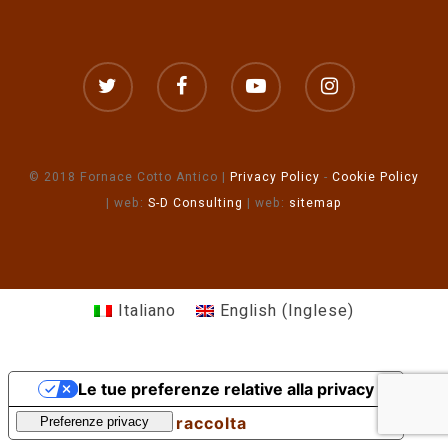
© 2018 Fornace Cotto Antico |
Privacy Policy
-
Cookie Policy
| web:
S-D Consulting
| web:
sitemap
Italiano
English
(
Inglese
)
Le tue preferenze relative alla privacy
Informativa sulla raccolta