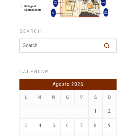
SEARCH
CALENDAR
Agosto 2026
L
M
M
G
V
S
D
1
2
3
4
5
6
7
8
9