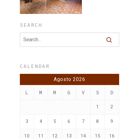
SEARCH
CALENDAR
Agosto 2026
L
M
M
G
V
S
D
1
2
3
4
5
6
7
8
9
10
11
12
13
14
15
16