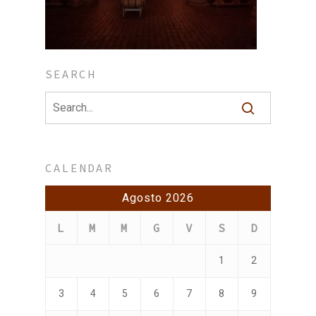
SEARCH
CALENDAR
Agosto 2026
L
M
M
G
V
S
D
1
2
3
4
5
6
7
8
9